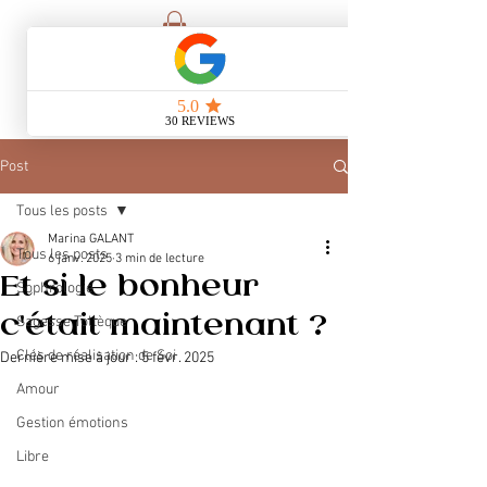
Post
Tous les posts
Marina GALANT
Tous les posts
6 janv. 2025
3 min de lecture
Et si le bonheur
Sophrologie
c'était maintenant ?
Sagesse Toltèque
Clés de réalisation de Soi
Dernière mise à jour :
5 févr. 2025
Amour
Gestion émotions
Libre