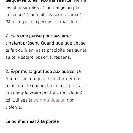
lesquelles tu es reconnaissant.e. 
Même 
les plus simples : "J’ai mangé un plat 
délicieux", "J’ai rigolé avec un.e ami.e", 
"Mon corps m’a permis de marcher."
2. Fais une pause pour savourer 
l’instant présent.
 Quand quelque chose 
te fait du bien, ne te précipite pas sur la 
suite. Respire, observe, ressens.
3. Exprime ta gratitude aux autres.
 Un 
"merci" sincère peut transformer une 
relation et te connecter encore plus à ce 
qui compte vraiment. Fais un retour à 
toi, Utilises la 
communication
 non 
violente.
Le bonheur est à ta portée