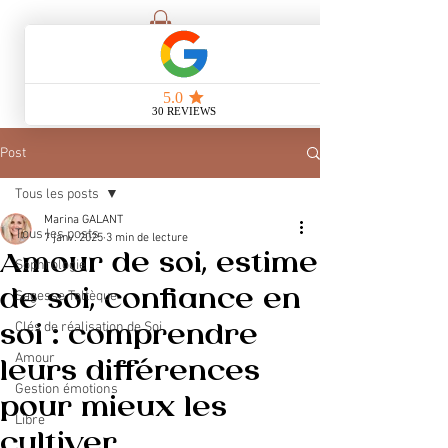
Post
Tous les posts
Marina GALANT
Tous les posts
7 janv. 2025
3 min de lecture
Amour de soi, estime
Sophrologie
de soi, confiance en
Sagesse Toltèque
Clés de réalisation de Soi
soi : comprendre
Amour
leurs différences
Gestion émotions
pour mieux les
Libre
cultiver