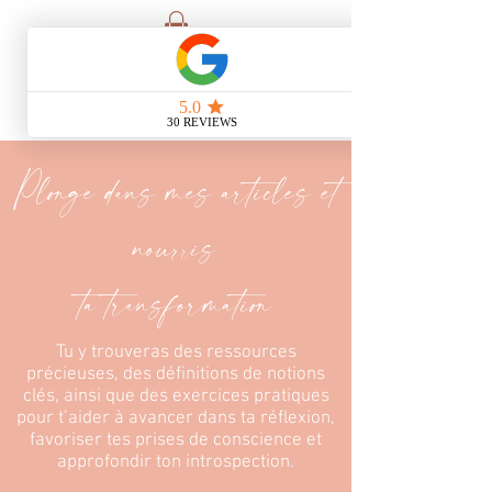
Plonge dans mes articles et
nourris
ta transformation
Tu y trouveras des ressources
précieuses, des définitions de notions
clés, ainsi que des exercices pratiques
pour t’aider à avancer dans ta réflexion,
favoriser tes prises de conscience et
approfondir ton introspection.