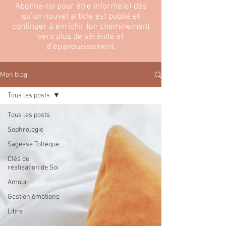
Abonne-toi pour être informé(e) dès
qu’un nouvel article est publié et
continuer à enrichir ton cheminement
vers plus de sérénité et
d’épanouissement.
Mon blog
Tous les posts
Tous les posts
Sophrologie
Sagesse Toltèque
Clés de
réalisation de Soi
Amour
Gestion émotions
Libre