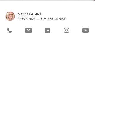
Marina GALANT
1 févr. 2025
4 min de lecture
Comment dépasser ses
complexes physiques et
intellectuels ?
Tu t’es déjà interdit de porter ce joli maillot
parce que « non, franchement, avec mon
ventre, c’est pas possible » ? Ou tu t’es sentie
bête
Marina Galant