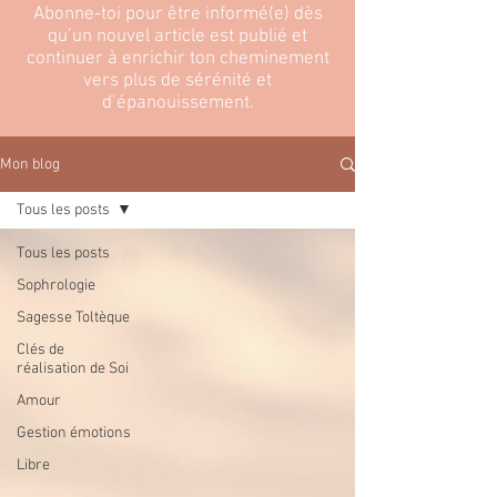
Abonne-toi pour être informé(e) dès
qu’un nouvel article est publié et
continuer à enrichir ton cheminement
vers plus de sérénité et
d’épanouissement.
Mon blog
Tous les posts
Tous les posts
Sophrologie
Sagesse Toltèque
Clés de
réalisation de Soi
Amour
Gestion émotions
Libre