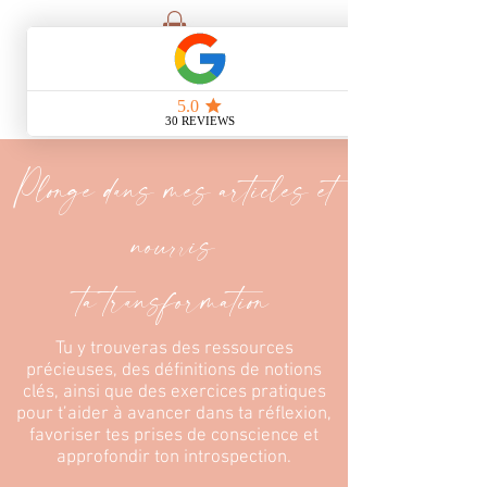
Plonge dans mes articles et
nourris
ta transformation
Tu y trouveras des ressources
précieuses, des définitions de notions
clés, ainsi que des exercices pratiques
pour t’aider à avancer dans ta réflexion,
favoriser tes prises de conscience et
approfondir ton introspection.