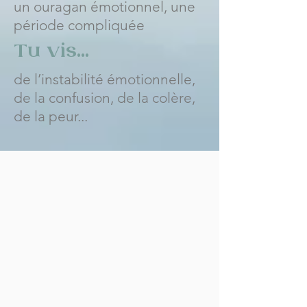
un ouragan émotionnel, une
période compliquée
Tu vis...
de l’instabilité émotionnelle,
de la confusion, de la colère,
de la peur...